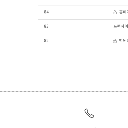
84
홈페
83
프랜차이
82
병원